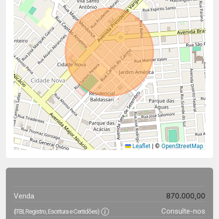
Leaflet
|
©
OpenStreetMap
870.000,00
Venda
Consulte-nos
(ITBI, Registro, Escritura e Certidões)