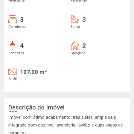
Finalidade
Referência
3
3
Dormitórios
Suítes
4
2
Banheiros
Garagens
107.00 m²
A. Útil
Descrição do Imóvel
Imóvel com ótimo acabamento, três suítes, ampla sala
integrada com cozinha, lavanderia, lavabo e duas vagas de
garagem.