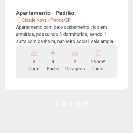
Apartamento - Padrão
Cidade Nova - Franca/SP
Apartamento com belo acabamento, rico em
armários, possuindo 3 dormitórios, sendo 1
suíte com banheira, banheiro social, sala ampla
para até 3 ambientes em conceito aberto,
sacada, cozinha privativa, lavanderia, despensa,
3
4
2
296m²
banheiro de serviços e 2 vagas de garagem.
Dorm.
Banho
Garagens
Const.
Condomínio com piscina aquecida, sauna, salão
de festas e salão de jogos. Excelente
localização!