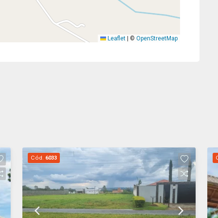
Leaflet
|
©
OpenStreetMap
Cód.
6033