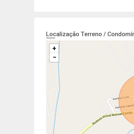
Localização Terreno / Condomín
+
−