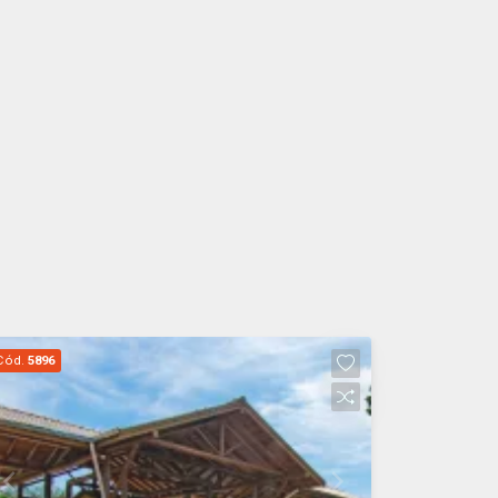
Cód.
5896