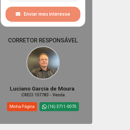
Enviar meu interesse
CORRETOR RESPONSÁVEL
Luciano Garcia de Moura
CRECI 157783 - Venda
Minha Página
(16) 3711-0070