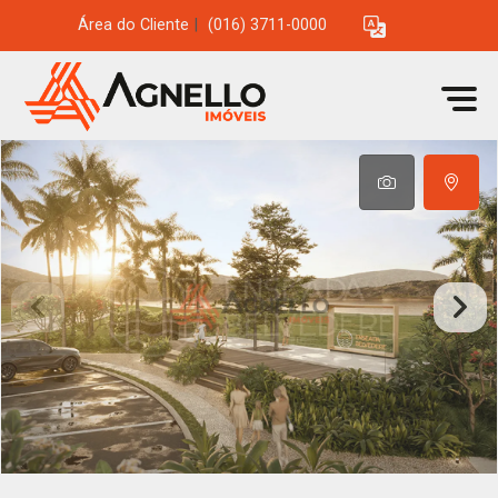
Área do Cliente
|
(016) 3711-0000