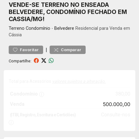
VENDE-SE TERRENO NO ENSEADA
BELVEDERE, CONDOMÍNIO FECHADO EM
CASSIA/MG!
Terreno
Condomínio
-
Belvedere
Residencial para Venda em
Cássia
|
Favoritar
Comparar
Compartilhe:
Total para Acessórios
valores sujeitos a alteração.
Condomínio
380,00
Venda
500.000,00
Consulte-nos
(ITBI, Registro, Escritura e Certidões)