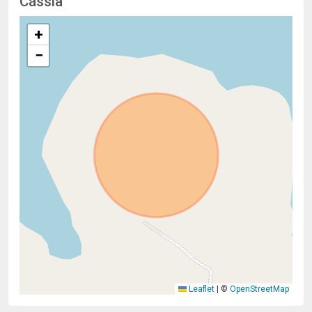
Cássia
+
−
Leaflet
|
©
OpenStreetMap