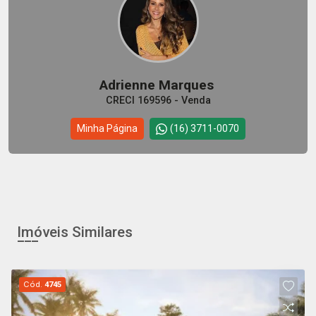
Adrienne Marques
CRECI 169596 - Venda
Minha Página
(16) 3711-0070
Imóveis Similares
Cód.
4745