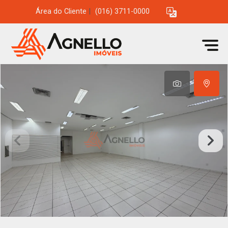
Área do Cliente
|
(016) 3711-0000