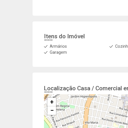
Itens do Imóvel
Armários
Cozin
Garagem
Localização Casa / Comercial 
+
−