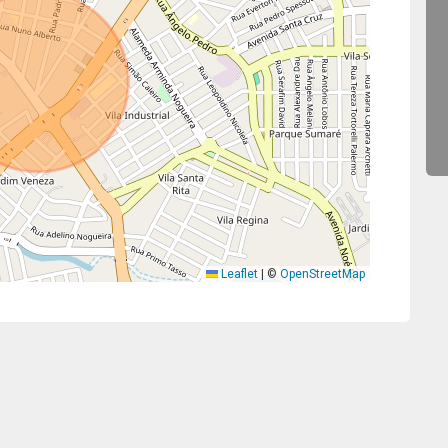
Leaflet
|
©
OpenStreetMap