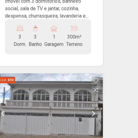
Imóvel com 3 dormitórios, banheiro
social, sala de TV e jantar, cozinha,
despensa, churrasqueira, lavanderia e
pequeno barracão medindo 115m² de
área construída, com piso inferior e
3
3
1
300m²
superior, ambos com banheiro. Garagem
Dorm.
Banho
Garagem
Terreno
para um carro.
Cód.
610