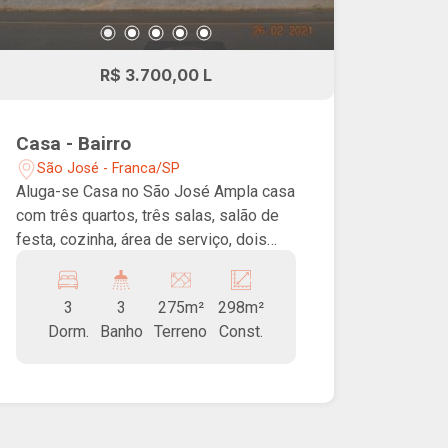
R$ 3.700,00 L
Casa - Bairro
São José - Franca/SP
Aluga-se Casa no São José Ampla casa
com três quartos, três salas, salão de
festa, cozinha, área de serviço, dois
banheiros e lavabo. Localização
privilegiada, próximo à Avenida Alonso
3
3
275m²
298m²
Y Alonso.
Dorm.
Banho
Terreno
Const.