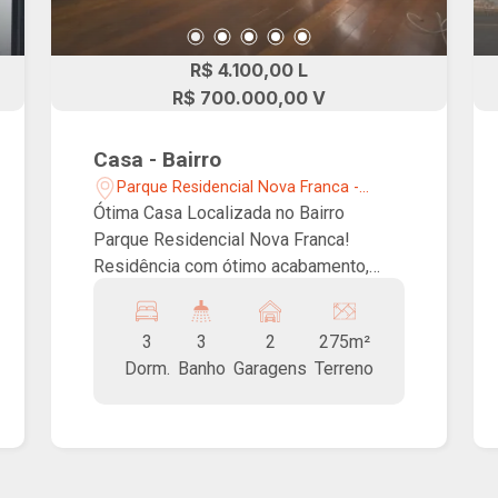
R$ 4.100,00 L
R$ 700.000,00 V
Casa - Bairro
Parque Residencial Nova Franca -
Franca/SP
Ótima Casa Localizada no Bairro
Parque Residencial Nova Franca!
Residência com ótimo acabamento,
possuindo 3 dormitórios, sendo 1 suíte
com closet e banheira, sala de TV e
3
3
2
275m²
jantar, cozinha completa em armários,
Dorm.
Banho
Garagens
Terreno
lavanderia, banheiro social, espaço
gourmet com churrasqueira, ofurô com
deck, mezanimo com lavabo e 2 vagas
de garagem cobertas.