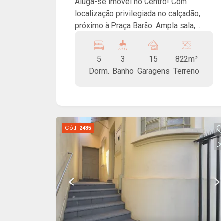
Aluga-se Imóvel no Centro! Com
localização privilegiada no calçadão,
próximo à Praça Barão. Ampla sala,
cozinha, 5 dormitórios sendo 2 suítes.
Estacionamento para 15 carros!
5
3
15
822m²
Dorm.
Banho
Garagens
Terreno
Cód.
2435