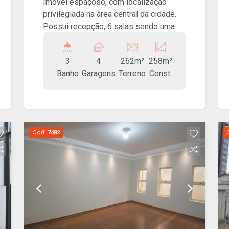
- Franca/SP
Imóvel espaçoso, com localização
privilegiada na área central da cidade.
Possui recepção, 6 salas sendo uma
com banheiro, duas cozinhas, dois
banheiros e garagem coberta para
3
4
262m²
258m²
quatro carros.
Banho
Garagens
Terreno
Const.
Cód.
7482