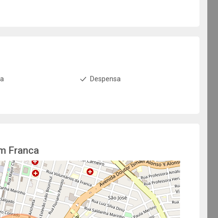
ha
Despensa
em Franca