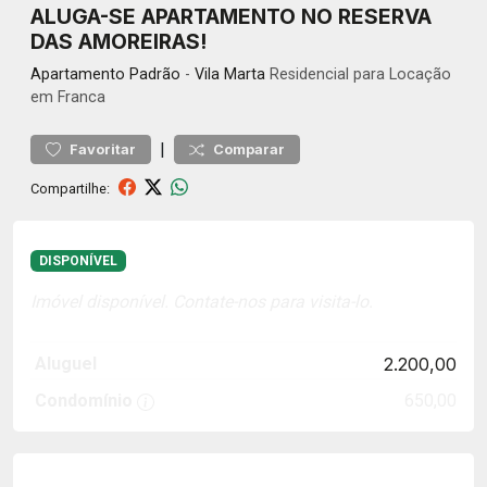
ALUGA-SE APARTAMENTO NO RESERVA
DAS AMOREIRAS!
Apartamento
Padrão
-
Vila Marta
Residencial para Locação
em Franca
|
Favoritar
Comparar
Compartilhe:
DISPONÍVEL
Imóvel disponível. Contate-nos para visita-lo.
Aluguel
2.200,00
Condomínio
650,00