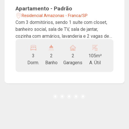
Apartamento - Padrão
Residencial Amazonas - Franca/SP
Com 3 dormitórios, sendo 1 suíte com closet,
banheiro social, sala de TV, sala de jantar,
cozinha com armários, lavanderia e 2 vagas de
garagem. Apartamento em condomínio com
elevador, portaria 24h, salão de festas,
3
2
2
105m²
brinquedoteca e academia.
Dorm.
Banho
Garagens
A. Útil