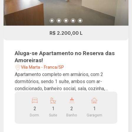
R$ 2.200,00 L
Aluga-se Apartamento no Reserva das
Amoreiras!
Vila Marta - Franca/SP
Apartamento completo em armários, com 2
dormitórios, sendo 1 suíte, ambos com ar-
condicionado, banheiro social, sala, cozinha,
lavanderia e varanda gourmet com churrasqueira.
A sacada é fechada com vidro temperado,
2
1
2
1
proporcionando mais conforto e segurança. O
Dorm.
Suite
Banho
Garagem
imóvel conta ainda com 1 vaga de garagem.
Condomínio com área gourmet burguer, área
gourmet pizza, espaço fitness, piscina,