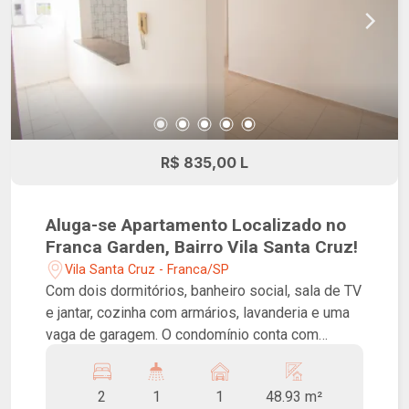
R$ 835,00 L
Aluga-se Apartamento Localizado no
Franca Garden, Bairro Vila Santa Cruz!
Vila Santa Cruz - Franca/SP
Com dois dormitórios, banheiro social, sala de TV
e jantar, cozinha com armários, lavanderia e uma
vaga de garagem. O condomínio conta com
câmeras de segurança, cerca elétrica, portaria 24
horas e diversos itens de lazer: campo de
2
1
1
48.93 m²
futebol, espaço gourmet, fitness, playground,