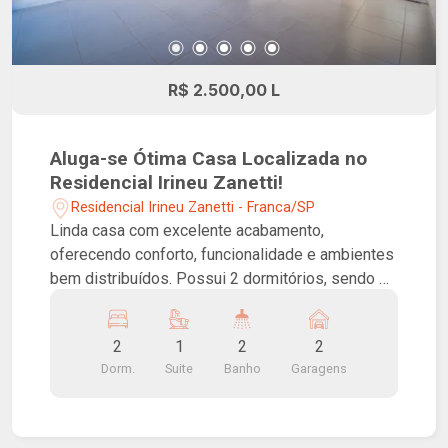
R$ 2.500,00 L
Aluga-se Ótima Casa Localizada no
Residencial Irineu Zanetti!
Residencial Irineu Zanetti - Franca/SP
Linda casa com excelente acabamento,
oferecendo conforto, funcionalidade e ambientes
bem distribuídos. Possui 2 dormitórios, sendo 1
suíte equipada com ar-condicionado e 1 quarto
com varanda privativa, além de banheiro social,
2
1
2
2
aconchegante sala de TV, cozinha planejada com
Dorm.
Suite
Banho
Garagens
armários e equipada com forno, coifa e cooktop,
lavanderia e 2 vagas de garagem cobertas. O
imóvel também conta com sistema de segurança
composto por 4 câmeras de segurança e alarme,