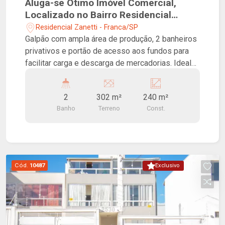
Aluga-se Ótimo Imóvel Comercial,
Localizado no Bairro Residencial
Zanetti!
Residencial Zanetti - Franca/SP
Galpão com ampla área de produção, 2 banheiros
privativos e portão de acesso aos fundos para
facilitar carga e descarga de mercadorias. Ideal
para atividades como pequenas indústrias,
depósitos, centros de distribuição, marcenarias,
2
302 m²
240 m²
serralherias, oficinas, confecções, empresas de
Banho
Terreno
Const.
logística e armazenagem.
Cód.
10487
Exclusivo