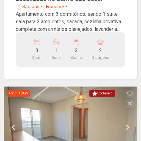
São José - Franca/SP
Apartamento com 3 dormitórios, sendo 1 suíte,
sala para 2 ambientes, sacada, cozinha privativa
completa com armários planejados, lavanderia
com banheiro de serviço e 2 vagas de garagem
cobertas. Possui portão eletrônico!
3
1
3
2
Dorm.
Suite
Banho
Garagens
Cód.
10479
Exclusivo