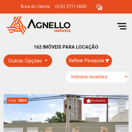
Área do Cliente
|
(016) 3711-0000
162 IMÓVEIS PARA LOCAÇÃO
Outras Opções
Refinar Pesquisa
Cód.
10534
Exclusivo