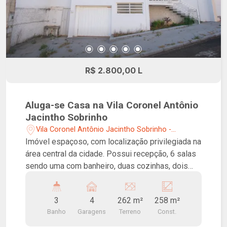
de facilitar o acesso ao estabelecimento. Um
imóvel que reúne funcionalidade, conforto e
versatilidade, sendo uma excelente oportunidade
para empresas que buscam um espaço
preparado para receber clientes e desenvolver
suas atividades com praticidade.
R$ 2.800,00 L
Aluga-se Casa na Vila Coronel Antônio
Jacintho Sobrinho
Vila Coronel Antônio Jacintho Sobrinho -
Franca/SP
Imóvel espaçoso, com localização privilegiada na
área central da cidade. Possui recepção, 6 salas
sendo uma com banheiro, duas cozinhas, dois
banheiros e garagem coberta para quatro carros.
3
4
262 m²
258 m²
Banho
Garagens
Terreno
Const.