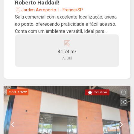
Roberto Haddad!
Jardim Aeroporto I - Franca/SP
Sala comercial com excelente localização, anexa
ao posto, oferecendo praticidade e fácil acesso.
Conta com um ambiente versátil, ideal para
conveniências, lojas de apoio ou outros
segmentos comerciais que buscam boa
41.74 m²
visibilidade e fluxo de clientes.
A. Útil
Cód.
10522
Exclusivo