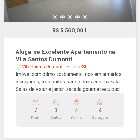
R$ 5.560,00 L
Aluga-se Excelente Apartamento na
Vila Santos Dumont!
Vila Santos Dumont - Franca/SP
Imóvel com ótimo acabamento, rico em armários
planejados, três suítes sendo duas com sacada.
Salas de estar e jantar, sacada gourmet equipada
com churrasqueira, lavabo, cozinha, lavanderia e
quatro vagas de garagem. Prédio com portaria
3
3
4
4
24h, elevador social, monitoramento por câmeras
Dorm.
Suítes
Banho
Garagens
de segurança e elevador de serviço. Já para seu
lazer, também conta com brinquedoteca,
churrasqueira, espaço gourmet, piscina,