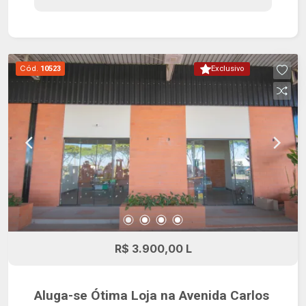
ampla varanda gourmet equipada com
churrasqueira, generoso quintal e quadra de
basquete, proporcionando um excelente espaço
para convivência e lazer. O imóvel possui 4 vagas
Cód.
10523
Exclusivo
de garagem, sendo 2 cobertas, além de portão
lateral com amplo corredor de acesso aos
fundos, permitindo estacionamento adicional para
diversos veículos em sistema de gaveta.
R$ 3.900,00 L
Aluga-se Ótima Loja na Avenida Carlos