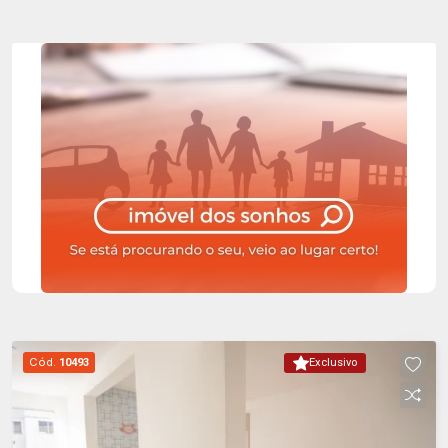
playground, salão de festas, salão de jogos,
sauna e quadra.
Cód.
10493
Exclusivo