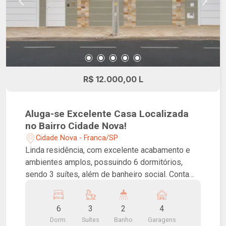
R$ 12.000,00 L
Aluga-se Excelente Casa Localizada
no Bairro Cidade Nova!
Cidade Nova - Franca/SP
Linda residência, com excelente acabamento e
ambientes amplos, possuindo 6 dormitórios,
sendo 3 suítes, além de banheiro social. Conta
com espaçosas salas de TV e jantar, cozinha
privativa rica em armários planejados, lavanderia
6
3
2
4
com despensa e dormitório de serviço com
Dorm.
Suítes
Banho
Garagens
banheiro de apoio. Na área de lazer, dispõe de