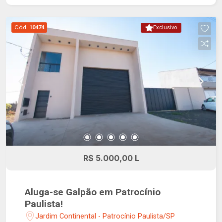
pergolado, redário e playground. Localização
privilegiada, próximo à Avenida Paulo VI.
Cód.
10474
Exclusivo
R$ 5.000,00 L
Aluga-se Galpão em Patrocínio
Paulista!
Jardim Continental - Patrocínio Paulista/SP