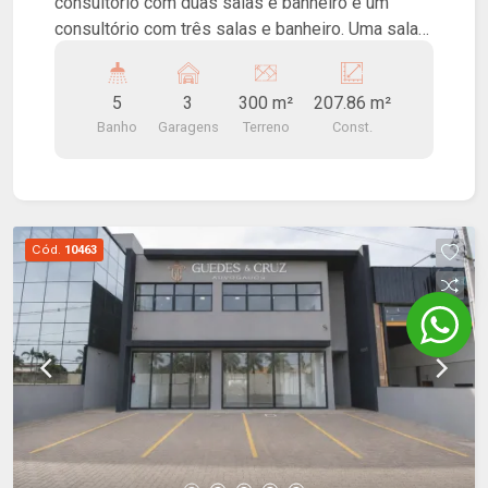
consultório com duas salas e banheiro e um
consultório com três salas e banheiro. Uma sala
no fundo com banheiro. Três vagas de garagem
coberta. Ótima localização, próximo ao Hospital
5
3
300 m²
207.86 m²
São Joaquim.
Banho
Garagens
Terreno
Const.
Cód.
10463